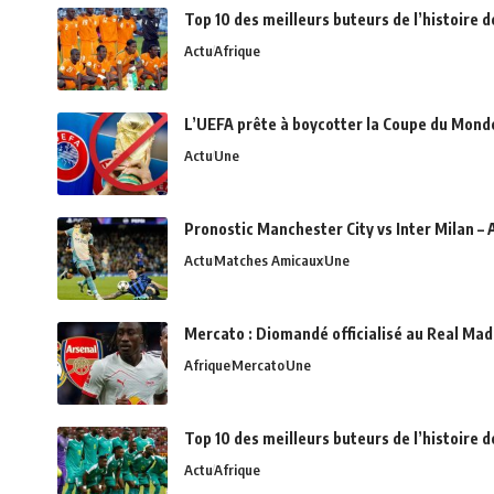
Top 10 des meilleurs buteurs de l’histoire 
Actu
Afrique
L’UEFA prête à boycotter la Coupe du Monde 
Actu
Une
Pronostic Manchester City vs Inter Milan – 
Actu
Matches Amicaux
Une
Mercato : Diomandé officialisé au Real Madr
Afrique
Mercato
Une
Top 10 des meilleurs buteurs de l’histoire 
Actu
Afrique