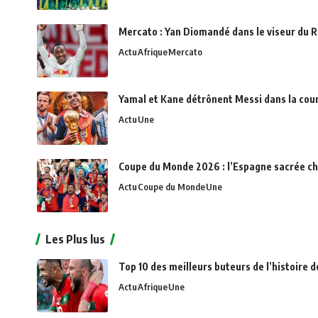
Mercato : Yan Diomandé dans le viseur du R
Actu
Afrique
Mercato
Yamal et Kane détrônent Messi dans la cou
Actu
Une
Coupe du Monde 2026 : l’Espagne sacrée c
Actu
Coupe du Monde
Une
Les Plus lus
Top 10 des meilleurs buteurs de l’histoire d
Actu
Afrique
Une