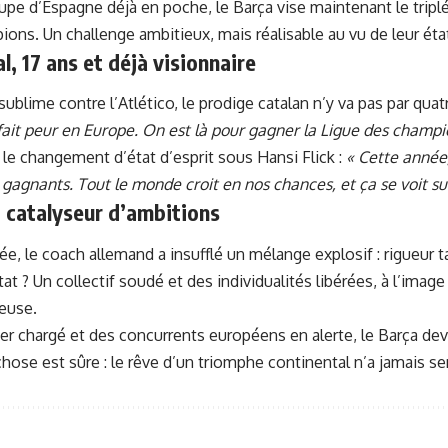
pe d’Espagne déjà en poche, le Barça vise maintenant le tripl
ons. Un challenge ambitieux, mais réalisable au vu de leur éta
, 17 ans et déjà visionnaire
sublime contre l’Atlético, le prodige catalan n’y va pas par qua
ait peur en Europe. On est là pour gagner la Ligue des champi
i le changement d’état d’esprit sous Hansi Flick :
« Cette année,
gagnants. Tout le monde croit en nos chances, et ça se voit sur 
k, catalyseur d’ambitions
ée, le coach allemand a insufflé un mélange explosif : rigueur 
tat ? Un collectif soudé et des individualités libérées, à l’imag
euse.
er chargé et des concurrents européens en alerte, le Barça dev
chose est sûre : le rêve d’un triomphe continental n’a jamais se