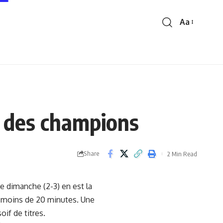
Aa
Font
Resizer
e des champions
Share
2 Min Read
e dimanche (2-3) en est la
n moins de 20 minutes. Une
oif de titres.