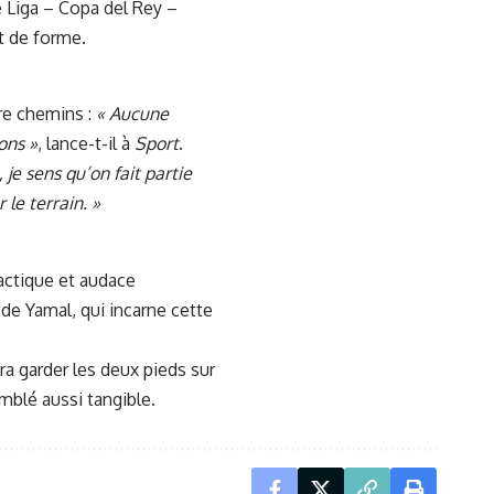
é Liga – Copa del Rey –
t de forme.
tre chemins :
« Aucune
ons »
, lance-t-il à
Sport
.
 je sens qu’on fait partie
le terrain. »
tactique et audace
e de Yamal, qui incarne cette
ra garder les deux pieds sur
mblé aussi tangible.