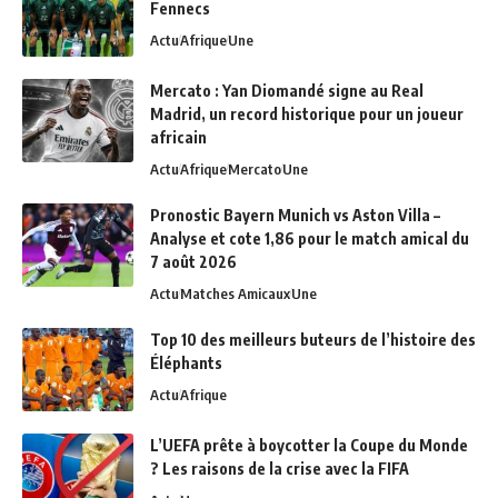
Fennecs
Actu
Afrique
Une
Mercato : Yan Diomandé signe au Real
Madrid, un record historique pour un joueur
africain
Actu
Afrique
Mercato
Une
Pronostic Bayern Munich vs Aston Villa –
Analyse et cote 1,86 pour le match amical du
7 août 2026
Actu
Matches Amicaux
Une
Top 10 des meilleurs buteurs de l’histoire des
Éléphants
Actu
Afrique
L’UEFA prête à boycotter la Coupe du Monde
? Les raisons de la crise avec la FIFA