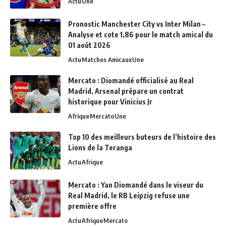
Actu
Une
Pronostic Manchester City vs Inter Milan –
Analyse et cote 1,86 pour le match amical du
01 août 2026
Actu
Matches Amicaux
Une
Mercato : Diomandé officialisé au Real
Madrid, Arsenal prépare un contrat
historique pour Vinicius Jr
Afrique
Mercato
Une
Top 10 des meilleurs buteurs de l’histoire des
Lions de la Teranga
Actu
Afrique
Mercato : Yan Diomandé dans le viseur du
Real Madrid, le RB Leipzig refuse une
première offre
Actu
Afrique
Mercato