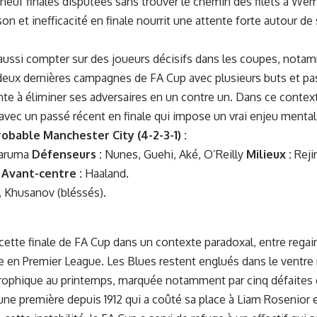
e neuf finales disputées sans trouver le chemin des filets à We
ison et inefficacité en finale nourrit une attente forte autour 
t aussi compter sur des joueurs décisifs dans les coupes, not
 deux dernières campagnes de FA Cup avec plusieurs buts et pa
te à éliminer ses adversaires en un contre un. Dans ce context
 avec un passé récent en finale qui impose un vrai enjeu menta
obable Manchester City (4-2-3-1) :
aruma
Défenseurs :
Nunes, Guehi, Aké, O’Reilly
Milieux :
Rejin
u
Avant-centre :
Haaland.
, Khusanov (bléssés).
ette finale de FA Cup dans un contexte paradoxal, entre regai
e en Premier League. Les Blues restent englués dans le ventr
trophique au printemps, marquée notamment par cinq défaites 
une première depuis 1912 qui a coûté sa place à Liam Rosenior e