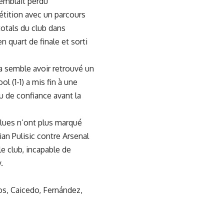
semblait perdu
étition avec un parcours
 totals du club dans
 quart de finale et sorti
 semble avoir retrouvé un
 (1-1) a mis fin à une
u de confiance avant la
Blues n’ont plus marqué
ian Pulisic contre Arsenal
e club, incapable de
.
s, Caicedo, Fernández,