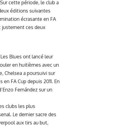
ur cette période, le club a
 deux éditions suivantes
domination écrasante en FA
nt justement ces deux
Les Blues ont lancé leur
rouler en huitièmes avec un
e, Chelsea a poursuivi sur
ès en FA Cup depuis 2011. En
d’
Enzo Fernández
sur un
es clubs les plus
enal. Le dernier sacre des
erpool aux tirs au but,