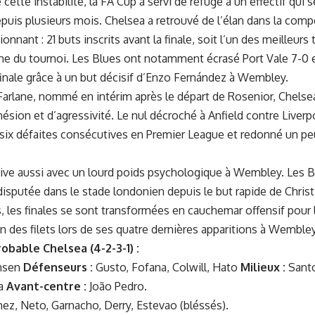
 cette instabilité, la FA Cup a servi de refuge à un effectif qui 
uis plusieurs mois. Chelsea a retrouvé de l’élan dans la comp
onnant : 21 buts inscrits avant la finale, soit l’un des meilleurs
ne du tournoi. Les Blues ont notamment écrasé Port Vale 7-0 en
inale grâce à un but décisif d’Enzo Fernández à Wembley.
rlane, nommé en intérim après le départ de Rosenior, Chelsea
ion et d’agressivité. Le nul décroché à Anfield contre Liverpool
e six défaites consécutives en Premier League et redonné un pe
rive aussi avec un lourd poids psychologique à Wembley. Les 
disputée dans le stade londonien depuis le but rapide de Christ
 les finales se sont transformées en cauchemar offensif pour l
n des filets lors de ses quatre dernières apparitions à Wembley
obable Chelsea (4-2-3-1) :
nsen
Défenseurs :
Gusto, Fofana, Colwill, Hato
Milieux :
Santo
la
Avant-centre :
João Pedro.
ez, Neto, Garnacho, Derry, Estevao (bléssés).