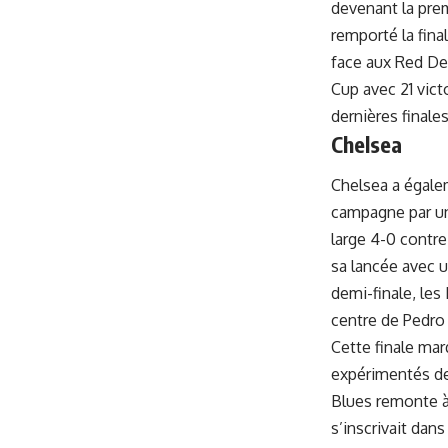
devenant la prem
remporté la fina
face aux Red Dev
Cup avec 21 vict
dernières finale
Chelsea
Chelsea a égale
campagne par un 
large 4-0 contre
sa lancée avec u
demi-finale, les
centre de
Pedro
Cette finale mar
expérimentés de 
Blues remonte à 
s’inscrivait dan