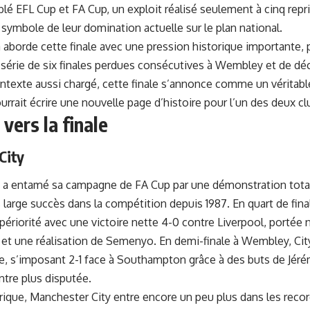
blé EFL Cup et FA Cup, un exploit réalisé seulement à cinq repri
, symbole de leur domination actuelle sur le plan national.
 aborde cette finale avec une pression historique importante, p
e série de six finales perdues consécutives à Wembley et de d
ntexte aussi chargé, cette finale s’annonce comme un véritabl
urrait écrire une nouvelle page d’histoire pour l’un des deux cl
vers la finale
City
 a entamé sa campagne de FA Cup par une démonstration totale 
 large succès dans la compétition depuis 1987. En quart de final
périorité avec une victoire nette 4-0 contre Liverpool, portée
et une réalisation de Semenyo. En demi-finale à Wembley, City
nce, s’imposant 2-1 face à Southampton grâce à des buts de
Jér
ntre plus disputée.
orique, Manchester City entre encore un peu plus dans les reco