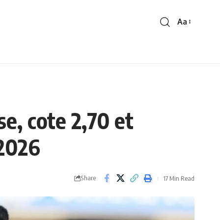
Aa
Font
Resizer
e, cote 2,70 et
 2026
Share
17 Min Read