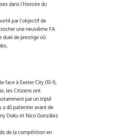
ses dans l’histoire du
orté par l’objectif de
écrocher une neuvième FA
e duel de prestige où
ubs.
face à Exeter City (10-1),
e, les Citizens ont
 notamment par un triplé
 a dû patienter avant de
émy Doku
et Nico González
rds de la compétition en