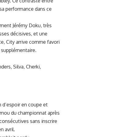
mbley. Ce contraste entre
de sa performance dans ce
amment Jérémy Doku, très
sses décisives, et une
e, City arrive comme favori
l supplémentaire.
ders, Silva, Cherki,
n d’espoir en coupe et
e mou du championnat après
consécutives sans inscrire
n avril.