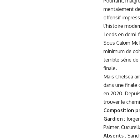
Pourtant, malgré
mentalement dep
offensif impressi
l’histoire moder
Leeds en demi-f
Sous Calum McFa
minimum de cohés
terrible série d
finale.
Mais Chelsea ar
dans une finale 
en 2020. Depuis,
trouver le chemi
Composition pr
Gardien :
Jorge
Palmer, Cucurel
Absents :
Sanch