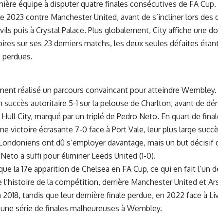
ière équipe à disputer quatre finales consécutives de FA Cup. S
le 2023 contre Manchester United, avant de s’incliner lors des
ils puis à Crystal Palace. Plus globalement, City affiche une 
oires sur ses 23 derniers matchs, les deux seules défaites éta
s perdues.
ment réalisé un parcours convaincant pour atteindre Wembley. 
succès autoritaire 5-1 sur la pelouse de Charlton, avant de dé
 Hull City, marqué par un triplé de Pedro Neto. En quart de final
ne victoire écrasante 7-0 face à Port Vale, leur plus large succ
 Londoniens ont dû s’employer davantage, mais un but décisif 
 Neto
a suffi pour éliminer Leeds United (1-0).
que la 17e apparition de Chelsea en FA Cup, ce qui en fait l’un d
l’histoire de la compétition, derrière Manchester United et Ars
2018, tandis que leur dernière finale perdue, en 2022 face à Liv
s une série de finales malheureuses à Wembley.