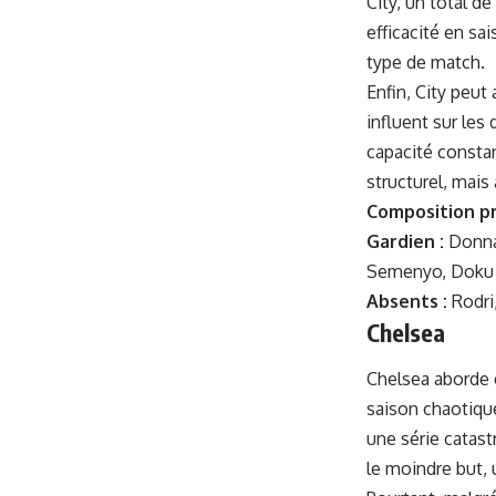
City, un total d
efficacité en sa
type de match.
Enfin, City peu
influent sur les
capacité constan
structurel, mais
Composition pr
Gardien :
Donn
Semenyo, Dok
Absents :
Rodri
Chelsea
Chelsea aborde c
saison chaotiqu
une série catas
le moindre but, 