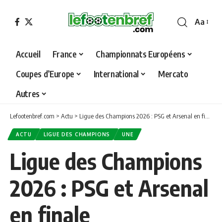
Aa
Font
Resizer
Accueil
France
Championnats Européens
Coupes d’Europe
International
Mercato
Autres
Lefootenbref.com
>
Actu
>
Ligue des Champions 2026 : PSG et Arsenal en finale
ACTU
LIGUE DES CHAMPIONS
UNE
Ligue des Champions
2026 : PSG et Arsenal
en finale