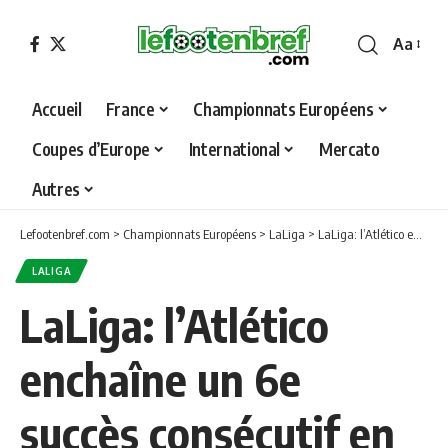
Aa
Font
Resizer
Accueil
France
Championnats Européens
Coupes d’Europe
International
Mercato
Autres
Lefootenbref.com
>
Championnats Européens
>
LaLiga
>
LaLiga: l’Atlético enchaîne un 6e succès consécutif en championnat
LALIGA
LaLiga: l’Atlético
enchaîne un 6e
succès consécutif en