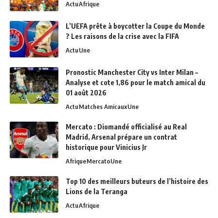
Actu
Afrique
L’UEFA prête à boycotter la Coupe du Monde
? Les raisons de la crise avec la FIFA
Actu
Une
Pronostic Manchester City vs Inter Milan –
Analyse et cote 1,86 pour le match amical du
01 août 2026
Actu
Matches Amicaux
Une
Mercato : Diomandé officialisé au Real
Madrid, Arsenal prépare un contrat
historique pour Vinicius Jr
Afrique
Mercato
Une
Top 10 des meilleurs buteurs de l’histoire des
Lions de la Teranga
Actu
Afrique