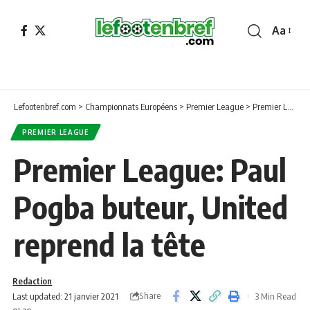
Aa
Font
Resizer
Lefootenbref.com
>
Championnats Européens
>
Premier League
>
Premier League: Paul Pogba buteur, United reprend la tête
PREMIER LEAGUE
Premier League: Paul
Pogba buteur, United
reprend la tête
Redaction
Share
Last updated: 21 janvier 2021
3 Min Read