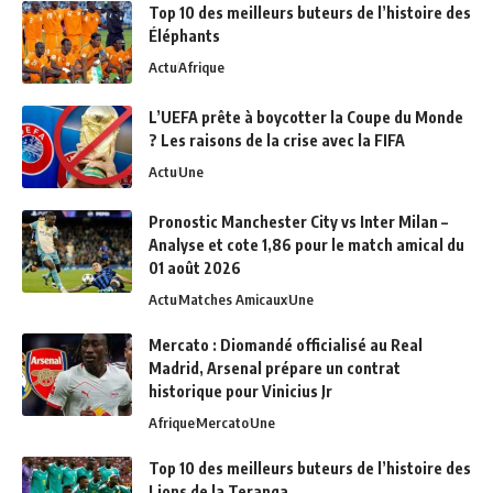
Top 10 des meilleurs buteurs de l’histoire des
Éléphants
Actu
Afrique
L’UEFA prête à boycotter la Coupe du Monde
? Les raisons de la crise avec la FIFA
Actu
Une
Pronostic Manchester City vs Inter Milan –
Analyse et cote 1,86 pour le match amical du
01 août 2026
Actu
Matches Amicaux
Une
Mercato : Diomandé officialisé au Real
Madrid, Arsenal prépare un contrat
historique pour Vinicius Jr
Afrique
Mercato
Une
Top 10 des meilleurs buteurs de l’histoire des
Lions de la Teranga