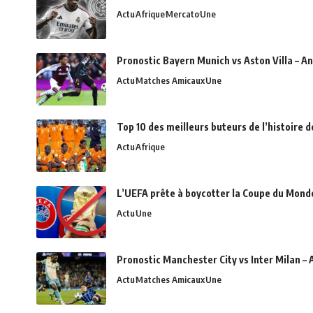
Actu
Afrique
Mercato
Une
Pronostic Bayern Munich vs Aston Villa – An
Actu
Matches Amicaux
Une
Top 10 des meilleurs buteurs de l’histoire 
Actu
Afrique
L’UEFA prête à boycotter la Coupe du Monde 
Actu
Une
Pronostic Manchester City vs Inter Milan – 
Actu
Matches Amicaux
Une