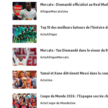
Mercato : Diomandé officialisé au Real Madr
Afrique
Mercato
Une
Top 10 des meilleurs buteurs de l’histoire 
Actu
Afrique
Mercato : Yan Diomandé dans le viseur du R
Actu
Afrique
Mercato
Yamal et Kane détrônent Messi dans la cou
Actu
Une
Coupe du Monde 2026 : l’Espagne sacrée c
Actu
Coupe du Monde
Une