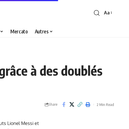
Aa
Font
Resizer
Mercato
Autres
grâce à des doublés
Share
2 Min Read
uts Lionel Messi et