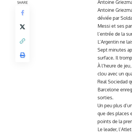
Antoine Griezman
SHARE
Antoine Griezman
déviée par Solda
Messi et ses par
l’entrée de la s
L’Argentin ne la
Sept minutes apr
surface. Il tromp
À l’heure de jeu
clou avec un qu
Real Sociedad q
Barcelone enregi
sorties.
Un peu plus d’un
que des places 
points de la pre
Le leader, l’Atle