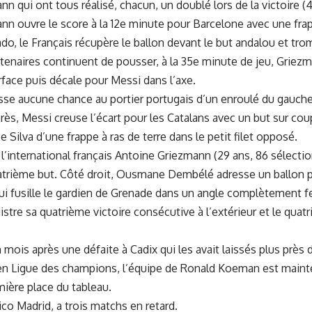
n qui ont tous réalisé, chacun, un doublé lors de la victoire (
n ouvre le score à la 12e minute pour Barcelone avec une frap
do, le Français récupère le ballon devant le but andalou et tro
tenaires continuent de pousser, à la 35e minute de jeu, Griez
urface puis décale pour Messi dans l’axe.
isse aucune chance au portier portugais d’un enroulé du gauche
ès, Messi creuse l’écart pour les Catalans avec un but sur coup 
e Silva d’une frappe à ras de terre dans le petit filet opposé.
, l’international français Antoine Griezmann (29 ans, 86 sélecti
atrième but. Côté droit, Ousmane Dembélé adresse un ballon pi
ui fusille le gardien de Grenade dans un angle complètement fe
stre sa quatrième victoire consécutive à l’extérieur et le qua
 mois après une défaite à Cadix qui les avait laissés plus près 
en Ligue des champions, l’équipe de Ronald Koeman est maint
mière place du tableau.
tico Madrid, a trois matchs en retard.