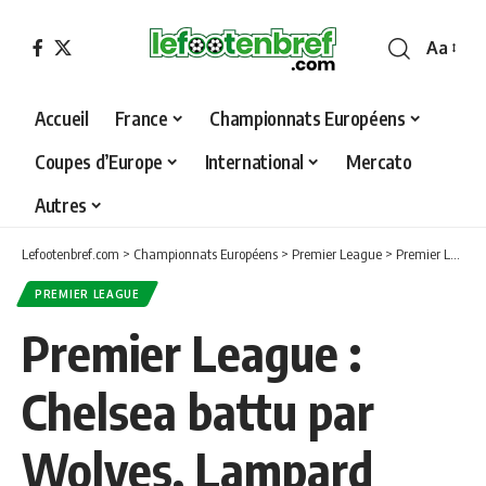
Aa
Font
Resizer
Accueil
France
Championnats Européens
Coupes d’Europe
International
Mercato
Autres
Lefootenbref.com
>
Championnats Européens
>
Premier League
>
Premier League : Chelsea battu par Wolves, Lampard accuse la fatigue
PREMIER LEAGUE
Premier League :
Chelsea battu par
Wolves, Lampard