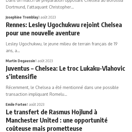
Dans un match de préparation opposant Chelsea au Borussia
Dortmund, l'attaquant Christopher…
Josephine Tremblay
3 août 2023
Rennes: Lesley Ugochukwu rejoint Chelsea
pour une nouvelle aventure
Lesley Ugochukwu, le jeune milieu de terrain français de 19
ans, a…
Martin Degaussin
1 août 2023
Juventus – Chelsea: Le troc Lukaku-Vlahovic
s’intensifie
Récemment, le Chelsea a été mentionné dans une possible
transaction impliquant Romelu…
Emile Forten
1 août 2023
Le transfert de Rasmus Hojlund à
Manchester United : une opportunité
coûteuse mais prometteuse