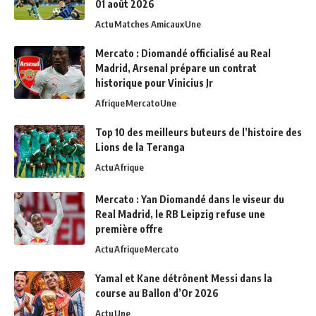
01 août 2026
Actu
Matches Amicaux
Une
Mercato : Diomandé officialisé au Real
Madrid, Arsenal prépare un contrat
historique pour Vinicius Jr
Afrique
Mercato
Une
Top 10 des meilleurs buteurs de l’histoire des
Lions de la Teranga
Actu
Afrique
Mercato : Yan Diomandé dans le viseur du
Real Madrid, le RB Leipzig refuse une
première offre
Actu
Afrique
Mercato
Yamal et Kane détrônent Messi dans la
course au Ballon d’Or 2026
Actu
Une