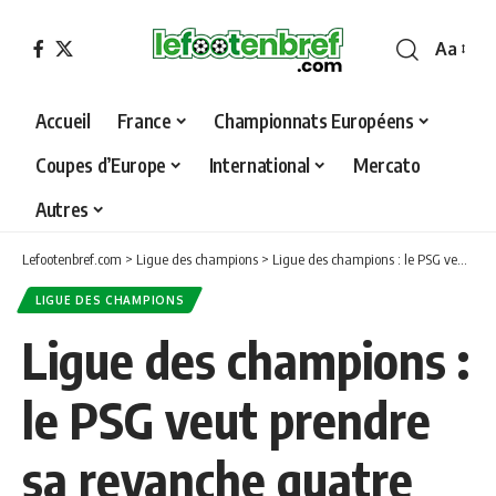
Aa
Font
Resizer
Accueil
France
Championnats Européens
Coupes d’Europe
International
Mercato
Autres
Lefootenbref.com
>
Ligue des champions
>
Ligue des champions : le PSG veut prendre sa revanche quatre ans après
LIGUE DES CHAMPIONS
Ligue des champions :
le PSG veut prendre
sa revanche quatre