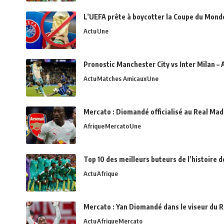
L’UEFA prête à boycotter la Coupe du Monde 
Actu
Une
Pronostic Manchester City vs Inter Milan – 
Actu
Matches Amicaux
Une
Mercato : Diomandé officialisé au Real Madr
Afrique
Mercato
Une
Top 10 des meilleurs buteurs de l’histoire 
Actu
Afrique
Mercato : Yan Diomandé dans le viseur du R
Actu
Afrique
Mercato