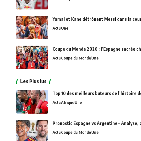
Yamal et Kane détrônent Messi dans la cou
Actu
Une
Coupe du Monde 2026 : l’Espagne sacrée c
Actu
Coupe du Monde
Une
Les Plus lus
Top 10 des meilleurs buteurs de l’histoire d
Actu
Afrique
Une
Pronostic Espagne vs Argentine – Analyse, 
Actu
Coupe du Monde
Une