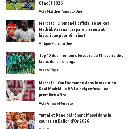
01 août 2026
Actu
Matches Amicaux
Une
Mercato : Diomandé officialisé au Real
Madrid, Arsenal prépare un contrat
historique pour Vinicius Jr
Afrique
Mercato
Une
Top 10 des meilleurs buteurs de l’histoire des
Lions de la Teranga
Actu
Afrique
Mercato : Yan Diomandé dans le viseur du
Real Madrid, le RB Leipzig refuse une
première offre
Actu
Afrique
Mercato
Yamal et Kane détrônent Messi dans la
course au Ballon d’Or 2026