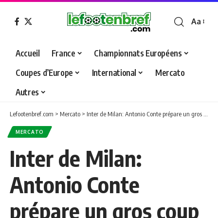
Aa
Font
Resizer
Accueil
France
Championnats Européens
Coupes d’Europe
International
Mercato
Autres
Lefootenbref.com
>
Mercato
>
Inter de Milan: Antonio Conte prépare un gros coup contre Chelsea
MERCATO
Inter de Milan:
Antonio Conte
prépare un gros coup