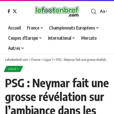
Aa
Font
Resizer
Accueil
France
Championnats Européens
Coupes d’Europe
International
Mercato
Autres
Lefootenbref.com
>
France
>
Ligue 1
>
PSG : Neymar fait une grosse révélation sur l’ambiance dans les vestiaires
LIGUE 1
PSG : Neymar fait une
grosse révélation sur
l’ambiance dans les