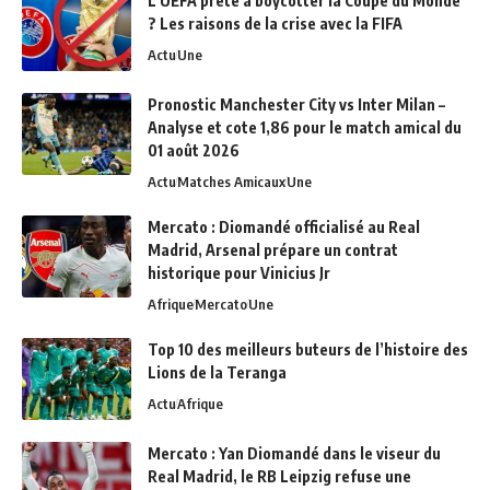
L’UEFA prête à boycotter la Coupe du Monde
? Les raisons de la crise avec la FIFA
Actu
Une
Pronostic Manchester City vs Inter Milan –
Analyse et cote 1,86 pour le match amical du
01 août 2026
Actu
Matches Amicaux
Une
Mercato : Diomandé officialisé au Real
Madrid, Arsenal prépare un contrat
historique pour Vinicius Jr
Afrique
Mercato
Une
Top 10 des meilleurs buteurs de l’histoire des
Lions de la Teranga
Actu
Afrique
Mercato : Yan Diomandé dans le viseur du
Real Madrid, le RB Leipzig refuse une