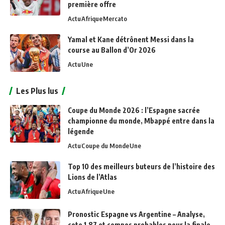
première offre
Actu
Afrique
Mercato
Yamal et Kane détrônent Messi dans la
course au Ballon d’Or 2026
Actu
Une
Les Plus lus
Coupe du Monde 2026 : l’Espagne sacrée
championne du monde, Mbappé entre dans la
légende
Actu
Coupe du Monde
Une
Top 10 des meilleurs buteurs de l’histoire des
Lions de l’Atlas
Actu
Afrique
Une
Pronostic Espagne vs Argentine – Analyse,
cote 1,87 et compos probables pour la finale