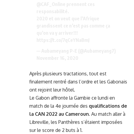
@CAF_Online
prennent ces
responsabilité.
2020 et on veut que l’Afrique
grandissent ce n’est pas comme ça
qu’on va y arriver!!!
https://t.co/7qCeYNaBmJ
— Aubameyang P-E (@Aubameyang7)
November 16, 2020
Après plusieurs tractations, tout est
finalement rentré dans l’ordre et les Gabonais
ont rejoint leur hôtel.
Le Gabon affronte la Gambie ce lundi en
match de la 4e journée des
qualifications de
la CAN 2022 au Cameroun
. Au match aller à
Libreville, les Panthères s’étaient imposées
sur le score de 2 buts à 1.