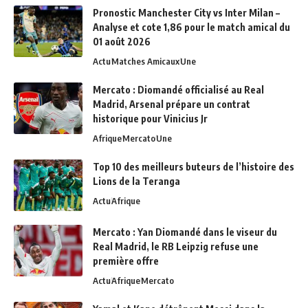
Pronostic Manchester City vs Inter Milan –
Analyse et cote 1,86 pour le match amical du
01 août 2026
Actu
Matches Amicaux
Une
Mercato : Diomandé officialisé au Real
Madrid, Arsenal prépare un contrat
historique pour Vinicius Jr
Afrique
Mercato
Une
Top 10 des meilleurs buteurs de l’histoire des
Lions de la Teranga
Actu
Afrique
Mercato : Yan Diomandé dans le viseur du
Real Madrid, le RB Leipzig refuse une
première offre
Actu
Afrique
Mercato