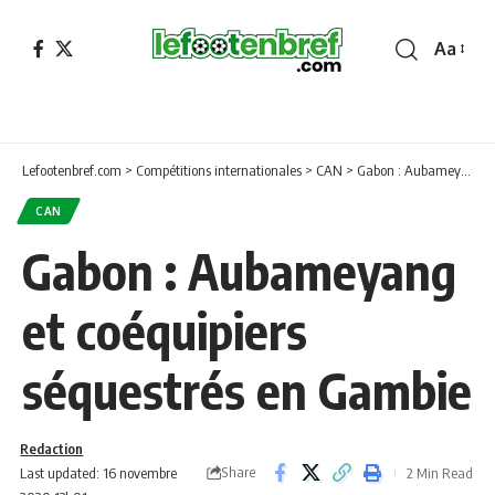
Aa
Font
Resizer
Lefootenbref.com
>
Compétitions internationales
>
CAN
>
Gabon : Aubameyang et coéquipiers séquestrés en Gambie
CAN
Gabon : Aubameyang
et coéquipiers
séquestrés en Gambie
Redaction
Share
Last updated: 16 novembre
2 Min Read