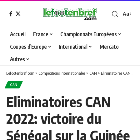
Aa
Font
Resizer
Accueil
France
Championnats Européens
Coupes d’Europe
International
Mercato
Autres
Lefootenbref.com
>
Compétitions internationales
>
CAN
>
Eliminatoires CAN 2022: victoire du Sénégal sur la Guinée Bissau
CAN
Eliminatoires CAN
2022: victoire du
Sénégal sur la Guinée