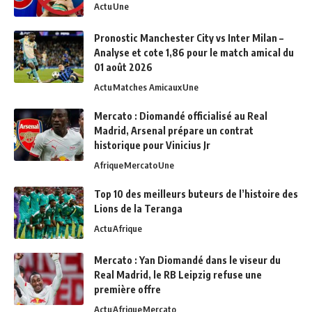
Actu
Une
Pronostic Manchester City vs Inter Milan –
Analyse et cote 1,86 pour le match amical du
01 août 2026
Actu
Matches Amicaux
Une
Mercato : Diomandé officialisé au Real
Madrid, Arsenal prépare un contrat
historique pour Vinicius Jr
Afrique
Mercato
Une
Top 10 des meilleurs buteurs de l’histoire des
Lions de la Teranga
Actu
Afrique
Mercato : Yan Diomandé dans le viseur du
Real Madrid, le RB Leipzig refuse une
première offre
Actu
Afrique
Mercato