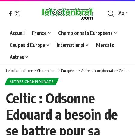
Aa
Font
Resizer
Accueil
France
Championnats Européens
Coupes d’Europe
International
Mercato
Autres
Lefootenbref.com
>
Championnats Européens
>
Autres championnats
>
Celtic : Odsonne Edouard a besoin de se battre pour sa place
AUTRES CHAMPIONNATS
Celtic : Odsonne
Edouard a besoin de
se battre pour sa