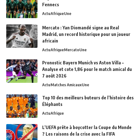
Fennecs
Actu
Afrique
Une
Mercato : Yan Diomandé signe au Real
Madrid, un record historique pour un joueur
africain
Actu
Afrique
Mercato
Une
Pronostic Bayern Munich vs Aston Villa –
Analyse et cote 1,86 pour le match amical du
7 août 2026
Actu
Matches Amicaux
Une
Top 10 des meilleurs buteurs de l’histoire des
Éléphants
Actu
Afrique
L’UEFA prête à boycotter la Coupe du Monde
? Les raisons de la crise avec la FIFA