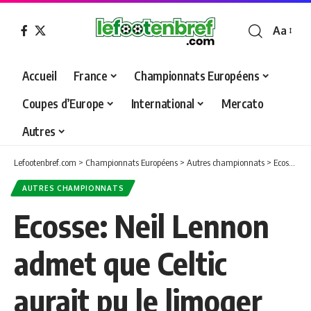
Aa
Font
Resizer
Accueil
France
Championnats Européens
Coupes d’Europe
International
Mercato
Autres
Lefootenbref.com
>
Championnats Européens
>
Autres championnats
>
Ecosse: Neil Lennon admet que Celtic aurait pu le limoger
AUTRES CHAMPIONNATS
Ecosse: Neil Lennon
admet que Celtic
aurait pu le limoger