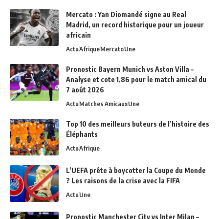
Mercato : Yan Diomandé signe au Real
Madrid, un record historique pour un joueur
africain
Actu
Afrique
Mercato
Une
Pronostic Bayern Munich vs Aston Villa –
Analyse et cote 1,86 pour le match amical du
7 août 2026
Actu
Matches Amicaux
Une
Top 10 des meilleurs buteurs de l’histoire des
Éléphants
Actu
Afrique
L’UEFA prête à boycotter la Coupe du Monde
? Les raisons de la crise avec la FIFA
Actu
Une
Pronostic Manchester City vs Inter Milan –