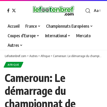
Aa
Font
Resizer
Accueil
France
Championnats Européens
Coupes d’Europe
International
Mercato
Autres
Lefootenbref.com
>
Autres
>
Afrique
>
Cameroun: Le démarrage du championnat de preimière division de nouveau reporté
AFRIQUE
Cameroun: Le
démarrage du
championnat de