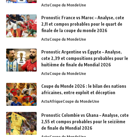
Actu
Coupe du Monde
Une
Pronostic France vs Maroc – Analyse, cote
2,11 et compos probables pour le quart de
finale de la coupe du monde 2026
Actu
Coupe du Monde
Une
Pronostic Argentine vs Égypte – Analyse,
cote 2,39 et compositions probables pour le
huitième de finale du Mondial 2026
Actu
Coupe du Monde
Une
Coupe du Monde 2026 : le bilan des nations
africaines, entre exploit et déception
Actu
Afrique
Coupe du Monde
Une
Pronostic Colombie vs Ghana – Analyse, cote
2,55 et compos probables pour le seizième
de finale du Mondial 2026
Actu
Coupe du Monde
Une