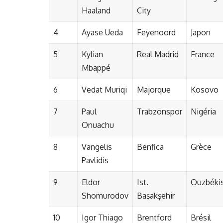
Haaland
City
4
Ayase Ueda
Feyenoord
Japon
5
Kylian
Real Madrid
France
Mbappé
6
Vedat Muriqi
Majorque
Kosovo
7
Paul
Trabzonspor
Nigéria
Onuachu
8
Vangelis
Benfica
Grèce
Pavlidis
9
Eldor
Ist.
Ouzbéki
Shomurodov
Başakşehir
10
Igor Thiago
Brentford
Brésil