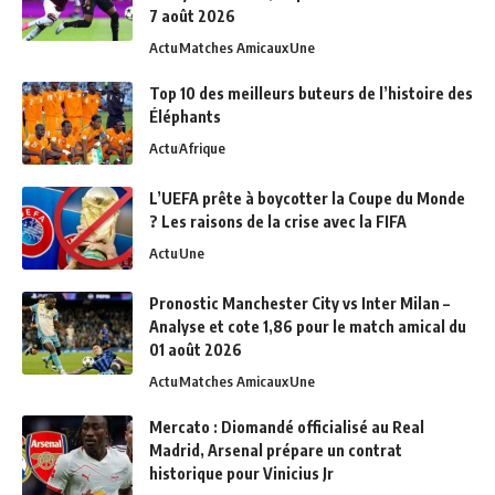
7 août 2026
Actu
Matches Amicaux
Une
Top 10 des meilleurs buteurs de l’histoire des
Éléphants
Actu
Afrique
L’UEFA prête à boycotter la Coupe du Monde
? Les raisons de la crise avec la FIFA
Actu
Une
Pronostic Manchester City vs Inter Milan –
Analyse et cote 1,86 pour le match amical du
01 août 2026
Actu
Matches Amicaux
Une
Mercato : Diomandé officialisé au Real
Madrid, Arsenal prépare un contrat
historique pour Vinicius Jr