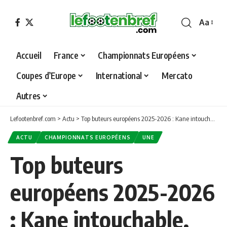
Aa
Font
Resizer
Accueil
France
Championnats Européens
Coupes d’Europe
International
Mercato
Autres
Lefootenbref.com
>
Actu
>
Top buteurs européens 2025-2026 : Kane intouchable, Fernandes dans l’histoire, Onuachu dans le Top 10
ACTU
CHAMPIONNATS EUROPÉENS
UNE
Top buteurs
européens 2025-2026
: Kane intouchable,