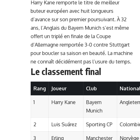
Harry Kane
remporte le titre de meilleur
buteur européen avec huit longueurs
d’avance sur son premier poursuivant. À 32
ans, l’Anglais du Bayern Munich s’est même
offert un triplé en finale de la Coupe
d’Allemagne remportée 3-0 contre Stuttgart
pour boucler sa saison en beauté. La machine
ne connaît décidément pas l’usure du temps.
Le classement final
Rang
Joueur
Club
Nationa
1
Harry Kane
Bayern
Angleter
Munich
2
Luis Suárez
Sporting CP
Colombi
3
Erling
Manchester
Norvège