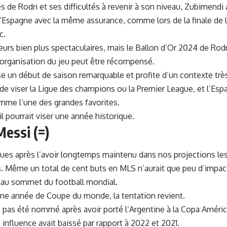
s de Rodri et ses difficultés à revenir à son niveau, Zubimendi a
spagne avec la même assurance, comme lors de la finale de l’E
c.
ueurs bien plus spectaculaires, mais le Ballon d’Or 2024 de Rodr
’organisation du jeu peut être récompensé.
e un début de saison remarquable et profite d’un contexte très
de viser la Ligue des champions ou la Premier League, et l’Es
me l’une des grandes favorites.
 il pourrait viser une année historique.
Messi (=)
eçues après l’avoir longtemps maintenu dans nos projections l
s. Même un total de cent buts en MLS n’aurait que peu d’impact 
t au sommet du football mondial.
une année de Coupe du monde, la tentation revient.
pas été nommé après avoir porté l’Argentine à la Copa Améric
 influence avait baissé par rapport à 2022 et 2021.