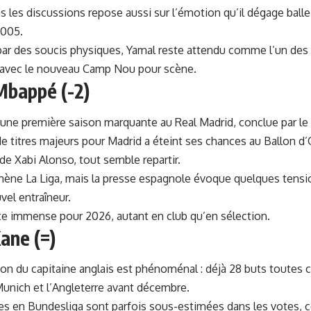
s les discussions repose aussi sur l’émotion qu’il dégage bal
2005.
 par des soucis physiques, Yamal reste attendu comme l’un des
 avec le nouveau Camp Nou pour scène.
 Mbappé (-2)
une première saison marquante au Real Madrid, conclue par le 
e titres majeurs pour Madrid a éteint ses chances au Ballon d
de Xabi Alonso, tout semble repartir.
mène La Liga, mais la presse espagnole évoque quelques tensio
vel entraîneur.
ste immense pour 2026, autant en club qu’en sélection.
ane (=)
son du capitaine anglais est phénoménal : déjà 28 buts toute
Munich et l’Angleterre avant décembre.
s en Bundesliga sont parfois sous-estimées dans les votes, 