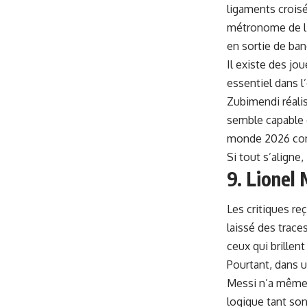
ligaments croisé
métronome de l’E
en sortie de ban
Il existe des jo
essentiel dans l
Zubimendi réalis
semble capable 
monde 2026 com
Si tout s’aligne,
9. Lionel 
Les critiques r
laissé des trace
ceux qui brillen
Pourtant, dans 
Messi n’a même 
logique tant son