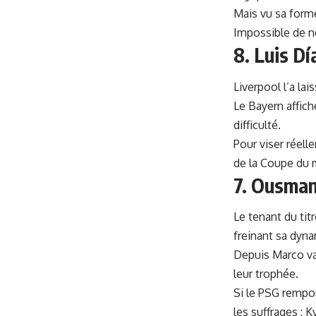
Mais vu sa forme
Impossible de ne 
8. Luis D
Liverpool l’a la
Le Bayern affich
difficulté.
Pour viser réell
de la Coupe du
7. Ousman
Le tenant du tit
freinant sa dyn
Depuis Marco va
leur trophée.
Si le PSG rempo
les suffrages : 