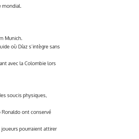
e mondial.
rn Munich.
uide où Díaz s’intègre sans
sant avec la Colombie lors
 des soucis physiques,
no Ronaldo ont conservé
oueurs pourraient attirer