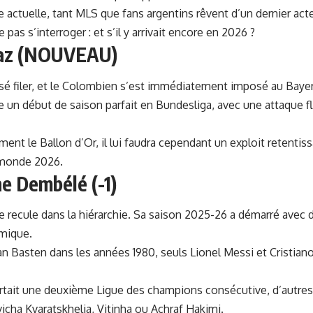
 actuelle, tant MLS que fans argentins rêvent d’un dernier act
pas s’interroger : et s’il y arrivait encore en 2026 ?
íaz (NOUVEAU)
issé filer, et le Colombien s’est immédiatement imposé au Baye
e un début de saison parfait en Bundesliga, avec une attaque fl
ement le Ballon d’Or, il lui faudra cependant un exploit retentis
 monde 2026.
e Dembélé (-1)
re recule dans la hiérarchie. Sa saison 2025-26 a démarré avec
amique.
n Basten dans les années 1980, seuls Lionel Messi et Cristia
rtait une deuxième Ligue des champions consécutive, d’autres j
Kvicha Kvaratskhelia, Vitinha ou Achraf Hakimi.