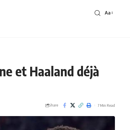
Aa
Font
Resizer
ne et Haaland déjà
Share
7 Min Read