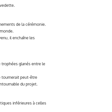
 vedette.
onnements de la cérémonie.
u monde.
enu, il enchaîne les
 trophées glanés entre le
 tournerait peut-être
ntournable du projet.
iques inférieures à celles