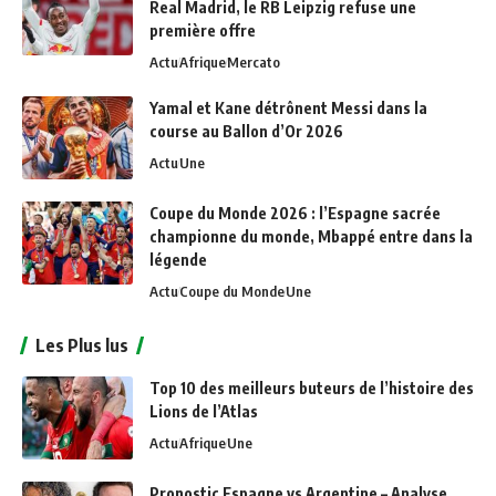
Real Madrid, le RB Leipzig refuse une
première offre
Actu
Afrique
Mercato
Yamal et Kane détrônent Messi dans la
course au Ballon d’Or 2026
Actu
Une
Coupe du Monde 2026 : l’Espagne sacrée
championne du monde, Mbappé entre dans la
légende
Actu
Coupe du Monde
Une
Les Plus lus
Top 10 des meilleurs buteurs de l’histoire des
Lions de l’Atlas
Actu
Afrique
Une
Pronostic Espagne vs Argentine – Analyse,