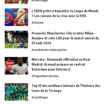
Actu
Afrique
L’UEFA prête à boycotter la Coupe du Monde
? Les raisons de la crise avec la FIFA
Actu
Une
Pronostic Manchester City vs Inter Milan –
Analyse et cote 1,86 pour le match amical du
01 août 2026
Actu
Matches Amicaux
Une
Mercato : Diomandé officialisé au Real
Madrid, Arsenal prépare un contrat
historique pour Vinicius Jr
Afrique
Mercato
Une
Top 10 des meilleurs buteurs de l’histoire des
Lions de la Teranga
Actu
Afrique