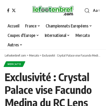
Aa
Font
Resizer
Accueil
France
Championnats Européens
Coupes d’Europe
International
Mercato
Autres
Lefootenbref.com
>
Mercato
>
Exclusivité : Crystal Palace vise Facundo Medina du RC Lens pour remplacer Marc Guehi
MERCATO
Exclusivité : Crystal
Palace vise Facundo
Medina du RC Lens