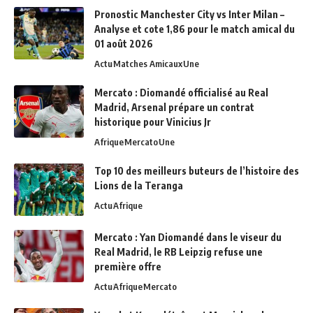
Pronostic Manchester City vs Inter Milan –
Analyse et cote 1,86 pour le match amical du
01 août 2026
Actu
Matches Amicaux
Une
Mercato : Diomandé officialisé au Real
Madrid, Arsenal prépare un contrat
historique pour Vinicius Jr
Afrique
Mercato
Une
Top 10 des meilleurs buteurs de l’histoire des
Lions de la Teranga
Actu
Afrique
Mercato : Yan Diomandé dans le viseur du
Real Madrid, le RB Leipzig refuse une
première offre
Actu
Afrique
Mercato