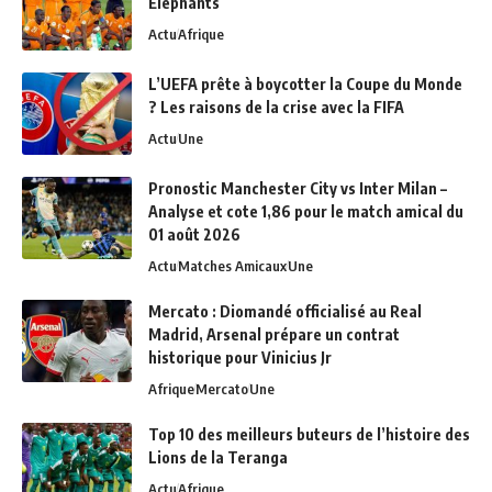
Éléphants
Actu
Afrique
L’UEFA prête à boycotter la Coupe du Monde
? Les raisons de la crise avec la FIFA
Actu
Une
Pronostic Manchester City vs Inter Milan –
Analyse et cote 1,86 pour le match amical du
01 août 2026
Actu
Matches Amicaux
Une
Mercato : Diomandé officialisé au Real
Madrid, Arsenal prépare un contrat
historique pour Vinicius Jr
Afrique
Mercato
Une
Top 10 des meilleurs buteurs de l’histoire des
Lions de la Teranga
Actu
Afrique