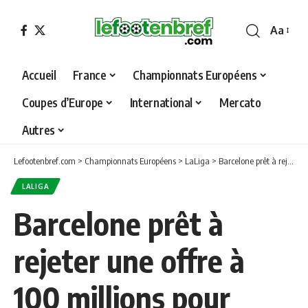
Aa
Font
Resizer
Accueil
France
Championnats Européens
Coupes d’Europe
International
Mercato
Autres
Lefootenbref.com
>
Championnats Européens
>
LaLiga
>
Barcelone prêt à rejeter une offre à 100 millions pour Pedri
LALIGA
Barcelone prêt à
rejeter une offre à
100 millions pour