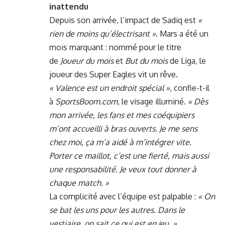
inattendu
Depuis son arrivée, l’impact de Sadiq est
«
rien de moins qu’électrisant »
. Mars a été un
mois marquant : nommé pour le titre
de
Joueur du mois
et
But du mois
de Liga, le
joueur des Super Eagles vit un rêve.
« Valence est un endroit spécial »
, confie-t-il
à
SportsBoom.com
, le visage illuminé.
« Dès
mon arrivée, les fans et mes coéquipiers
m’ont accueilli à bras ouverts. Je me sens
chez moi, ça m’a aidé à m’intégrer vite.
Porter ce maillot, c’est une fierté, mais aussi
une responsabilité. Je veux tout donner à
chaque match. »
La complicité avec l’équipe est palpable :
« On
se bat les uns pour les autres. Dans le
vestiaire, on sait ce qui est en jeu. »