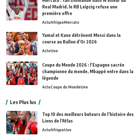
Mercato : Yan Diomandé dans le viseur du
Real Madrid, le RB Leipzig refuse une
première offre
Actu
Afrique
Mercato
Yamal et Kane détrônent Messi dans la
course au Ballon d’Or 2026
Actu
Une
Coupe du Monde 2026 : l’Espagne sacrée
championne du monde, Mbappé entre dans la
légende
Actu
Coupe du Monde
Une
Les Plus lus
Top 10 des meilleurs buteurs de l’histoire des
Lions de l’Atlas
Actu
Afrique
Une