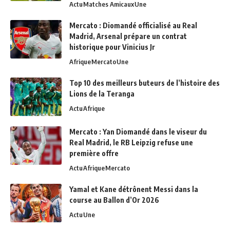
Actu
Matches Amicaux
Une
Mercato : Diomandé officialisé au Real
Madrid, Arsenal prépare un contrat
historique pour Vinicius Jr
Afrique
Mercato
Une
Top 10 des meilleurs buteurs de l’histoire des
Lions de la Teranga
Actu
Afrique
Mercato : Yan Diomandé dans le viseur du
Real Madrid, le RB Leipzig refuse une
première offre
Actu
Afrique
Mercato
Yamal et Kane détrônent Messi dans la
course au Ballon d’Or 2026
Actu
Une