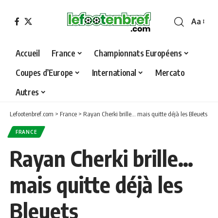
Aa
Font
Resizer
Accueil
France
Championnats Européens
Coupes d’Europe
International
Mercato
Autres
Lefootenbref.com
>
France
>
Rayan Cherki brille… mais quitte déjà les Bleuets
FRANCE
Rayan Cherki brille…
mais quitte déjà les
Bleuets