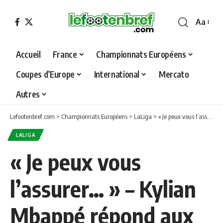
Aa
Font
Resizer
Accueil
France
Championnats Européens
Coupes d’Europe
International
Mercato
Autres
Lefootenbref.com
>
Championnats Européens
>
LaLiga
>
« Je peux vous l’assurer… » – Kylian Mbappé répond aux rumeurs concernant Antoine Griezmann
LALIGA
« Je peux vous
l’assurer… » – Kylian
Mbappé répond aux