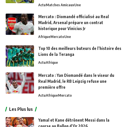
Actu
Matches Amicaux
Une
Mercato : Diomandé officialisé au Real
Madrid, Arsenal prépare un contrat
historique pour Vinicius Jr
Afrique
Mercato
Une
Top 10 des meilleurs buteurs de l’histoire des
Lions de la Teranga
Actu
Afrique
Mercato : Yan Diomandé dans le viseur du
Real Madrid, le RB Leipzig refuse une
première offre
Actu
Afrique
Mercato
Les Plus lus
Yamal et Kane détrônent Messi dans la
course au Ballon d’Or 2026