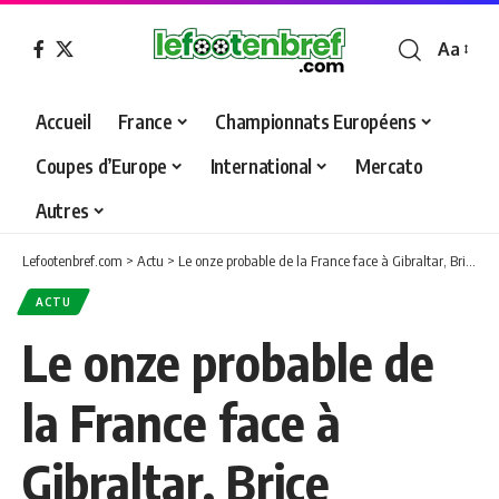
Aa
Font
Resizer
Accueil
France
Championnats Européens
Coupes d’Europe
International
Mercato
Autres
Lefootenbref.com
>
Actu
>
Le onze probable de la France face à Gibraltar, Brice Samba pourrait débuter dans les buts
ACTU
Le onze probable de
la France face à
Gibraltar, Brice