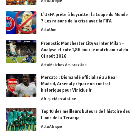
Actu
Afrique
L’UEFA prête à boycotter la Coupe du Monde
? Les raisons de la crise avec la FIFA
Actu
Une
Pronostic Manchester City vs Inter Milan –
Analyse et cote 1,86 pour le match amical du
01 août 2026
Actu
Matches Amicaux
Une
Mercato : Diomandé officialisé au Real
Madrid, Arsenal prépare un contrat
historique pour Vinicius Jr
Afrique
Mercato
Une
Top 10 des meilleurs buteurs de l’histoire des
Lions de la Teranga
Actu
Afrique