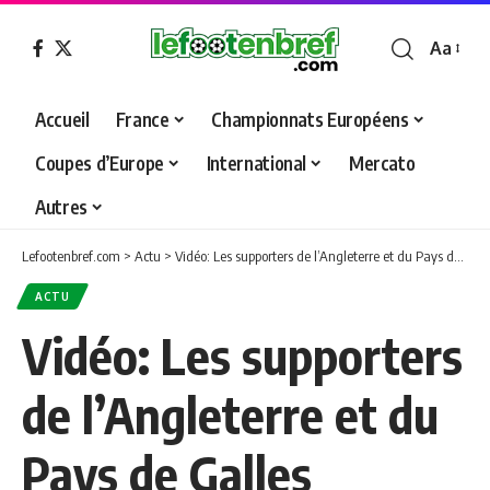
Aa
Font
Resizer
Accueil
France
Championnats Européens
Coupes d’Europe
International
Mercato
Autres
Lefootenbref.com
>
Actu
>
Vidéo: Les supporters de l’Angleterre et du Pays de Galles s’affrontent dans une brutale bagarre de masse à Tenerife
ACTU
Vidéo: Les supporters
de l’Angleterre et du
Pays de Galles