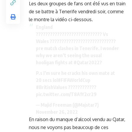
Les deux groupes de fans ont été vus en train
de se battre à Tenerife vendredi soir, comme
le montre la vidéo ci-dessous.
England
???????????????????????????? Vs
Wales ????????????????????????????
pre match clashes in Tenerife. I wonder
why we aren’t seeing the usual
hooligan fights at
#Qatar2022
?
P.s I’m sure he cracks his own mate at
20 secs lol
#FIFAWorldCup
#BritishValues
????????????
pic.twitter.com/T8A1Y2cr29
— Majid Freeman (@Majstar7)
November 26, 2022
En raison du manque d’alcool vendu au Qatar,
nous ne voyons pas beaucoup de ces