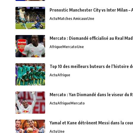
Pronostic Manchester City vs Inter Milan – 
Actu
Matches Amicaux
Une
Mercato : Diomandé officialisé au Real Madr
Afrique
Mercato
Une
Top 10 des meilleurs buteurs de l’histoire 
Actu
Afrique
Mercato : Yan Diomandé dans le viseur du R
Actu
Afrique
Mercato
Yamal et Kane détrônent Messi dans la cou
Actu
Une