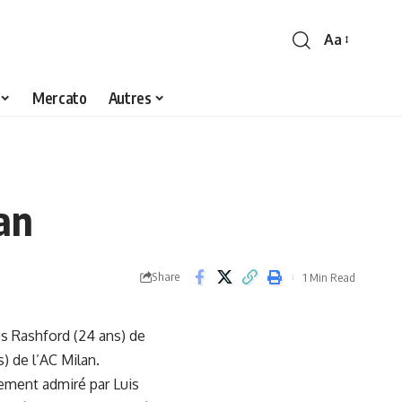
Aa
Font
Resizer
Mercato
Autres
an
Share
1 Min Read
us Rashford (24 ans) de
) de l’AC Milan.
rement admiré par Luis