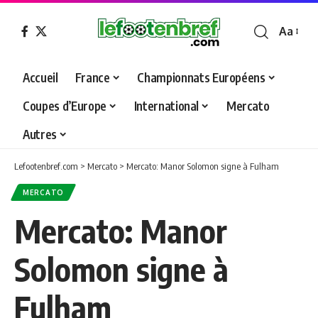
Aa
Font
Resizer
Accueil
France
Championnats Européens
Coupes d’Europe
International
Mercato
Autres
Lefootenbref.com
>
Mercato
>
Mercato: Manor Solomon signe à Fulham
MERCATO
Mercato: Manor
Solomon signe à
Fulham