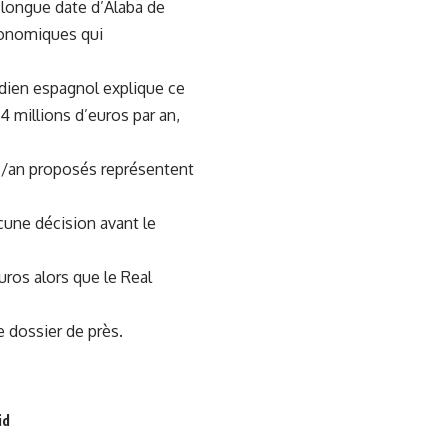
e longue date d’Alaba de
économiques qui
tidien espagnol explique ce
14 millions d’euros par an,
M€/an proposés représentent
ucune décision avant le
uros alors que le Real
e dossier de près.
id