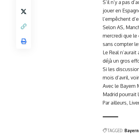
S’il n’y a pas d
jouer en Espagn
l’empêchent d’e
Selon AS, Manche
mercredi que le 
sans compter le
Le Real n’aurait
déjà un gros effo
Si les discussio
mois d’avril, voi
Avec le Bayern M
Madrid pourrait lu
Par ailleurs, Li
TAGGED:
Bayern