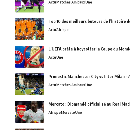
Actu
Matches Amicaux
Une
Top 10 des meilleurs buteurs de l’histoire 
Actu
Afrique
L’UEFA prête à boycotter la Coupe du Monde 
Actu
Une
Pronostic Manchester City vs Inter Milan – 
Actu
Matches Amicaux
Une
Mercato : Diomandé officialisé au Real Madr
Afrique
Mercato
Une