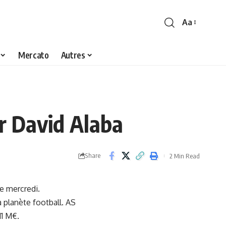
Aa
Font
Resizer
Mercato
Autres
er David Alaba
Share
2 Min Read
ce mercredi.
a planète football. AS
11 M€.