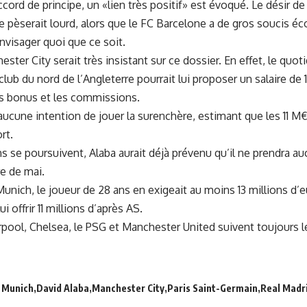
’accord de principe, un «lien très positif» est évoqué. Le désir d
e pèserait lourd, alors que le FC Barcelone a de gros soucis 
nvisager quoi que ce soit.
ster City serait très insistant sur ce dossier. En effet, le quo
club du nord de l’Angleterre pourrait lui proposer un salaire de 
s bonus et les commissions.
 aucune intention de jouer la surenchère, estimant que les 11 
rt.
ns se poursuivent, Alaba aurait déjà prévenu qu’il ne prendra a
re de mai.
unich, le joueur de 28 ans en exigeait au moins 13 millions d’e
i offrir 11 millions d’après AS.
verpool, Chelsea, le PSG et Manchester United suivent toujours l
 Munich
David Alaba
Manchester City
Paris Saint-Germain
Real Madr