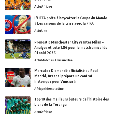
Actu
Afrique
L’UEFA prête à boycotter la Coupe du Monde
? Les raisons de la crise avec la FIFA
Actu
Une
Pronostic Manchester City vs Inter Milan –
Analyse et cote 1,86 pour le match amical du
01 août 2026
Actu
Matches Amicaux
Une
Mercato : Diomandé officialisé au Real
Madrid, Arsenal prépare un contrat
historique pour Vinicius Jr
Afrique
Mercato
Une
Top 10 des meilleurs buteurs de l’histoire des
Lions de la Teranga
Actu
Afrique