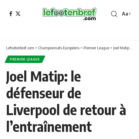
Aa
Font
Resizer
Lefootenbref.com
>
Championnats Européens
>
Premier League
>
Joel Matip: le défenseur de Liverpool de retour à l’entraînement
PREMIER LEAGUE
Joel Matip: le
défenseur de
Liverpool de retour à
l’entraînement