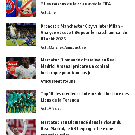
? Les raisons de la crise avec la FIFA
Actu
Une
Pronostic Manchester City vs Inter Milan –
Analyse et cote 1,86 pour le match amical du
01 août 2026
Actu
Matches Amicaux
Une
Mercato : Diomandé officialisé au Real
Madrid, Arsenal prépare un contrat
historique pour Vinicius Jr
Afrique
Mercato
Une
Top 10 des meilleurs buteurs de l’histoire des
Lions de la Teranga
Actu
Afrique
Mercato : Yan Diomandé dans le viseur du
Real Madrid, le RB Leipzig refuse une
première offre