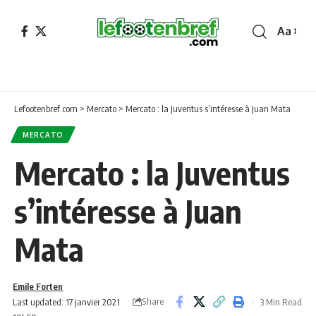
Aa
Font
Resizer
Lefootenbref.com
>
Mercato
>
Mercato : la Juventus s’intéresse à Juan Mata
MERCATO
Mercato : la Juventus
s’intéresse à Juan
Mata
Emile Forten
Share
Last updated: 17 janvier 2021
3 Min Read