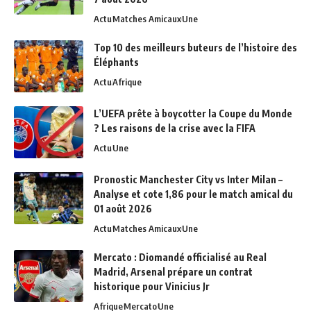
Actu
Matches Amicaux
Une
Top 10 des meilleurs buteurs de l’histoire des
Éléphants
Actu
Afrique
L’UEFA prête à boycotter la Coupe du Monde
? Les raisons de la crise avec la FIFA
Actu
Une
Pronostic Manchester City vs Inter Milan –
Analyse et cote 1,86 pour le match amical du
01 août 2026
Actu
Matches Amicaux
Une
Mercato : Diomandé officialisé au Real
Madrid, Arsenal prépare un contrat
historique pour Vinicius Jr
Afrique
Mercato
Une