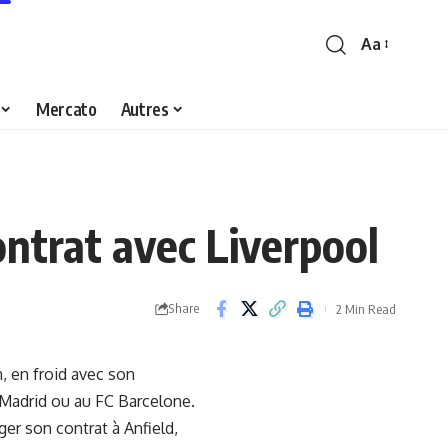
Aa
Font
Resizer
Mercato
Autres
ntrat avec Liverpool
Share
2 Min Read
n, en froid avec son
al Madrid ou au FC Barcelone.
er son contrat à Anfield,