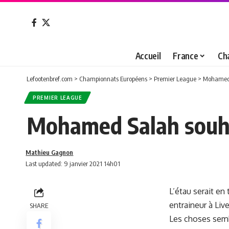
Accueil
France
Ch
Lefootenbref.com
>
Championnats Européens
>
Premier League
>
Mohamed S
PREMIER LEAGUE
Mohamed Salah souhai
Mathieu Gagnon
Last updated: 9 janvier 2021 14h01
L’étau serait en
entraineur à Liv
SHARE
Les choses sembl