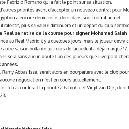
ste Fabrizio Romano qui a fait le point sur sa situation.
 d’autres priorités avant d’accepter un nouveau contrat pour 
égyptien a encore deux ans et demi dans son contrat actuel.
il ralentit, plus sa valeur diminuera et un départ du club semble
e Real se retire de la course pour signer Mohamed Salah
ncé au Real Madrid il y a quelques jours, mais le joueur devra c
 autre saison brillante au cours de laquelle il a déjà marqué 17.
 ans sera sans aucun doute l’un des joueurs que Liverpool cher
s années.
, Ramy Abbas Issa, serait alors en pourparlers avec le club pour
 aucune négociation n’est en cours actuellement.
le club accorderait la priorité à Fabinho et Virgil van Dijk, dont 
23.
ool
Mercato
Mohamed Salah