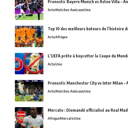
Pronostic Bayern Munich vs Aston Villa – An
Actu
Matches Amicaux
Une
Top 10 des meilleurs buteurs de l’histoire 
Actu
Afrique
L’UEFA prête à boycotter la Coupe du Monde 
Actu
Une
Pronostic Manchester City vs Inter Milan – 
Actu
Matches Amicaux
Une
Mercato : Diomandé officialisé au Real Madr
Afrique
Mercato
Une