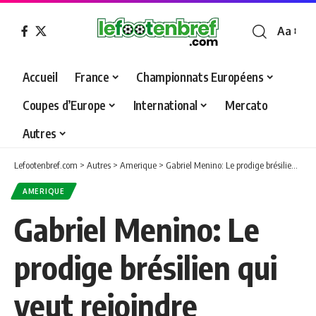
Aa
Font
Resizer
Accueil
France
Championnats Européens
Coupes d’Europe
International
Mercato
Autres
Lefootenbref.com
>
Autres
>
Amerique
>
Gabriel Menino: Le prodige brésilien qui veut rejoindre Barcelone
AMERIQUE
Gabriel Menino: Le
prodige brésilien qui
veut rejoindre