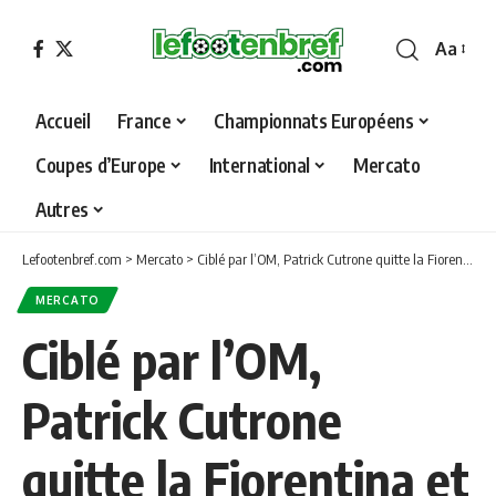
Aa
Font
Resizer
Accueil
France
Championnats Européens
Coupes d’Europe
International
Mercato
Autres
Lefootenbref.com
>
Mercato
>
Ciblé par l’OM, Patrick Cutrone quitte la Fiorentina et fait son retour à Wolverhampton
MERCATO
Ciblé par l’OM,
Patrick Cutrone
quitte la Fiorentina et