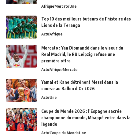
Afrique
Mercato
Une
Top 10 des meilleurs buteurs de l’histoire des
Lions de la Teranga
Actu
Afrique
Mercato : Yan Diomandé dans le viseur du
Real Madrid, le RB Leipzig refuse une
première offre
Actu
Afrique
Mercato
Yamal et Kane détrônent Messi dans la
course au Ballon d’Or 2026
Actu
Une
Coupe du Monde 2026 : l’Espagne sacrée
championne du monde, Mbappé entre dans la
légende
Actu
Coupe du Monde
Une