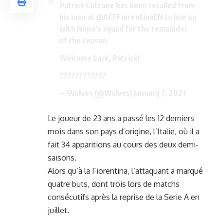
Patrick Cutrone has been recalled from
his loan at
@ACFFiorentinaEN
to join up
with Nuno’s squad for the remainder
of the season.
Welcome back, Patrick!
????????????
— Wolves (@Wolves)
January 7, 2021
Le joueur de 23 ans a passé les 12 derniers
mois dans son pays d’origine, l’Italie, où il a
fait 34 apparitions au cours des deux demi-
saisons.
Alors qu’à la Fiorentina, l’attaquant a marqué
quatre buts, dont trois lors de matchs
consécutifs après la reprise de la Serie A en
juillet.