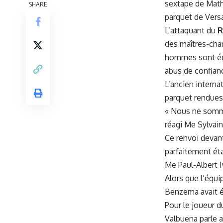
sextape de Math
SHARE
parquet de Versai
L’attaquant du
R
des maîtres-cha
hommes sont éga
abus de confian
L’ancien interna
parquet rendues 
« Nous ne sommes
réagi Me Sylvai
Ce renvoi devant
parfaitement éta
Me Paul-Albert 
Alors que l’équi
Benzema avait é
Pour le joueur d
Valbuena parle a