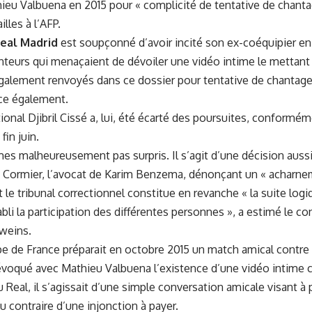
ieu Valbuena en 2015 pour « complicité de tentative de chantag
lles à l’AFP.
eal Madrid
est soupçonné d’avoir incité son ex-coéquipier en
nteurs qui menaçaient de dévoiler une vidéo intime le mettant
lement renvoyés dans ce dossier pour tentative de chantage e
ce également.
tional Djibril Cissé a, lui, été écarté des poursuites, conformé
fin juin.
 malheureusement pas surpris. Il s’agit d’une décision aussi 
n Cormier, l’avocat de Karim Benzema, dénonçant un « acharnem
 le tribunal correctionnel constitue en revanche « la suite logiq
bli la participation des différentes personnes », a estimé le c
Iweins.
pe de France préparait en octobre 2015 un match amical contre 
voqué avec Mathieu Valbuena l’existence d’une vidéo intime c
u Real, il s’agissait d’une simple conversation amicale visant à 
u contraire d’une injonction à payer.