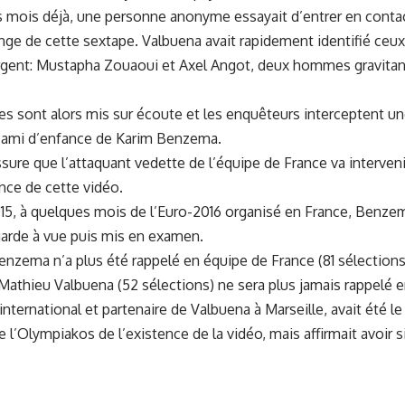
 mois déjà, une personne anonyme essayait d’entrer en contact 
ge de cette sextape. Valbuena avait rapidement identifié ceux 
argent: Mustapha Zouaoui et Axel Angot, deux hommes gravitant
 sont alors mis sur écoute et les enquêteurs interceptent un
, ami d’enfance de Karim Benzema.
ssure que l’attaquant vedette de l’équipe de France va interve
nce de cette vidéo.
5, à quelques mois de l’Euro-2016 organisé en France, Benzem
garde à vue puis mis en examen.
nzema n’a plus été rappelé en équipe de France (81 sélections
athieu Valbuena (52 sélections) ne sera plus jamais rappelé en
-international et partenaire de Valbuena à Marseille, avait été l
de l’Olympiakos de l’existence de la vidéo, mais affirmait avoir