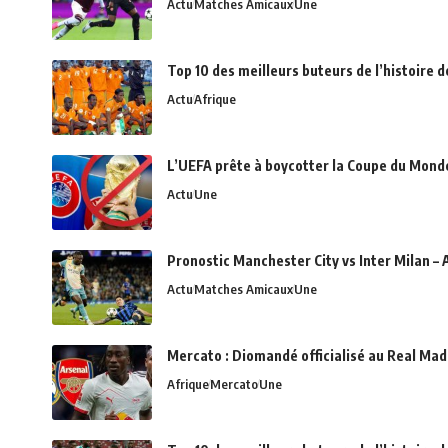
Actu
Matches Amicaux
Une
Top 10 des meilleurs buteurs de l’histoire 
Actu
Afrique
L’UEFA prête à boycotter la Coupe du Monde 
Actu
Une
Pronostic Manchester City vs Inter Milan – 
Actu
Matches Amicaux
Une
Mercato : Diomandé officialisé au Real Madr
Afrique
Mercato
Une