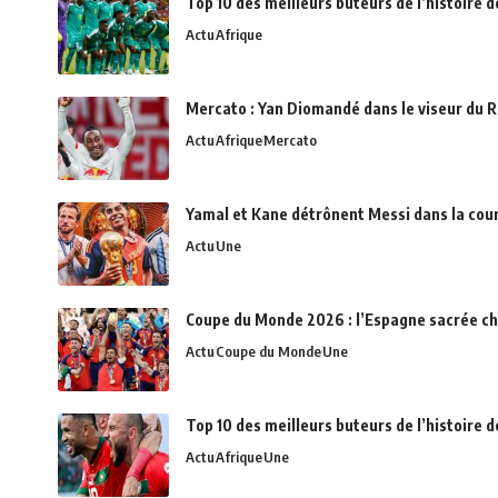
Top 10 des meilleurs buteurs de l’histoire 
Actu
Afrique
Mercato : Yan Diomandé dans le viseur du R
Actu
Afrique
Mercato
Yamal et Kane détrônent Messi dans la cou
Actu
Une
Coupe du Monde 2026 : l’Espagne sacrée c
Actu
Coupe du Monde
Une
Top 10 des meilleurs buteurs de l’histoire d
Actu
Afrique
Une