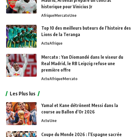
Madrid, Arsenal prépare un contrat
historique pour Vinicius Jr
Afrique
Mercato
Une
Top 10 des meilleurs buteurs de l’histoire des
Lions de la Teranga
Actu
Afrique
Mercato : Yan Diomandé dans le viseur du
Real Madrid, le RB Leipzig refuse une
première offre
Actu
Afrique
Mercato
Les Plus lus
Yamal et Kane détrônent Messi dans la
course au Ballon d’Or 2026
Actu
Une
Coupe du Monde 2026 : l’Espagne sacrée