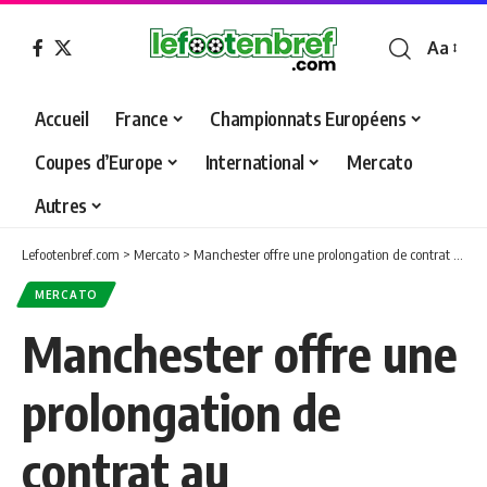
Aa
Font
Resizer
Accueil
France
Championnats Européens
Coupes d’Europe
International
Mercato
Autres
Lefootenbref.com
>
Mercato
>
Manchester offre une prolongation de contrat au néerlandais Timothy Fosu-Mensah
MERCATO
Manchester offre une
prolongation de
contrat au