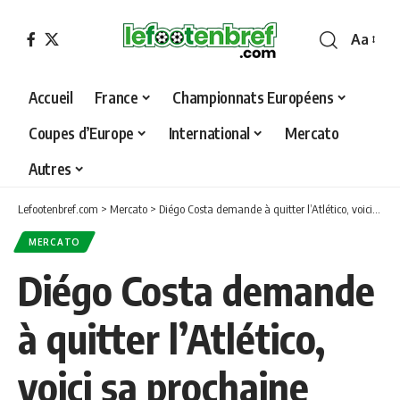
Aa
Font
Resizer
Accueil
France
Championnats Européens
Coupes d’Europe
International
Mercato
Autres
Lefootenbref.com
>
Mercato
>
Diégo Costa demande à quitter l’Atlético, voici sa prochaine destination…
MERCATO
Diégo Costa demande
à quitter l’Atlético,
voici sa prochaine