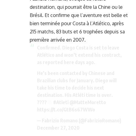
destination, qui pourrait être la Chine ou le
Brésil. Et confirme que l’aventure est belle et
bien terminée pour Costa à l’Atlético, après
215 matchs, 83 buts et 6 trophées depuis sa
première arrivée en 2007.
Confirmed. Diego Costa is set to leave
Atlético and won’t extend his contract,
as reported here days ago.
He’s been contacted by Chinese and
Brazilian clubs for January. Diego will
take his time to decide his next
destination. His Atléti time is over.
????
#Atleti
@MatteMoretto
https://t.co/GtB6s67WWo
— Fabrizio Romano (@FabrizioRomano)
December 27, 2020