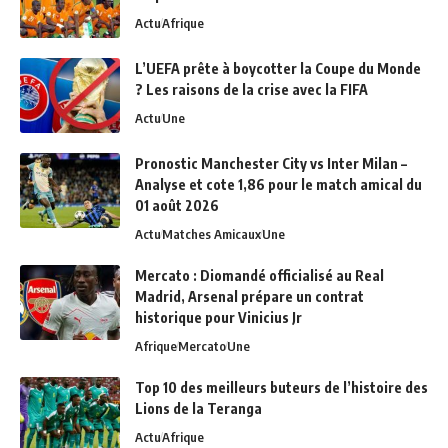
Actu
Afrique
L’UEFA prête à boycotter la Coupe du Monde
? Les raisons de la crise avec la FIFA
Actu
Une
Pronostic Manchester City vs Inter Milan –
Analyse et cote 1,86 pour le match amical du
01 août 2026
Actu
Matches Amicaux
Une
Mercato : Diomandé officialisé au Real
Madrid, Arsenal prépare un contrat
historique pour Vinicius Jr
Afrique
Mercato
Une
Top 10 des meilleurs buteurs de l’histoire des
Lions de la Teranga
Actu
Afrique