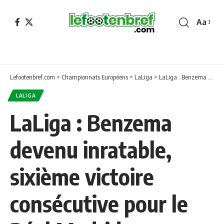
Aa
Font
Resizer
Lefootenbref.com
>
Championnats Européens
>
LaLiga
>
LaLiga : Benzema devenu inratable, sixième victoire consécutive pour le Réal Madrid
LALIGA
LaLiga : Benzema
devenu inratable,
sixième victoire
consécutive pour le