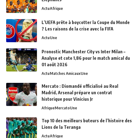
Actu
Afrique
L’UEFA prête à boycotter la Coupe du Monde
? Les raisons de la crise avec la FIFA
Actu
Une
Pronostic Manchester City vs Inter Milan –
Analyse et cote 1,86 pour le match amical du
01 août 2026
Actu
Matches Amicaux
Une
Mercato : Diomandé officialisé au Real
Madrid, Arsenal prépare un contrat
historique pour Vinicius Jr
Afrique
Mercato
Une
Top 10 des meilleurs buteurs de l’histoire des
Lions de la Teranga
Actu
Afrique