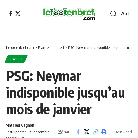
Aa
Font
Resizer
Lefootenbref.com
>
France
>
Ligue 1
>
PSG: Neymar indisponible jusqu’au mois de janvier
LIGUE 1
PSG: Neymar
indisponible jusqu’au
mois de janvier
Mathieu Gagnon
Share
Last updated: 19 décembre
2 Min Read