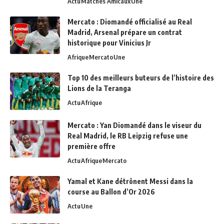
Actu
Matches Amicaux
Une
Mercato : Diomandé officialisé au Real
Madrid, Arsenal prépare un contrat
historique pour Vinicius Jr
Afrique
Mercato
Une
Top 10 des meilleurs buteurs de l’histoire des
Lions de la Teranga
Actu
Afrique
Mercato : Yan Diomandé dans le viseur du
Real Madrid, le RB Leipzig refuse une
première offre
Actu
Afrique
Mercato
Yamal et Kane détrônent Messi dans la
course au Ballon d’Or 2026
Actu
Une