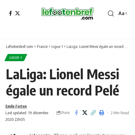
Aa
Font
Resizer
Lefootenbref.com
>
France
>
Ligue 1
>
LaLiga: Lionel Messi égale un record Pelé
LIGUE 1
LaLiga: Lionel Messi
égale un record Pelé
Emile Forten
Share
Last updated: 19 décembre
2 Min Read
2020 22h05