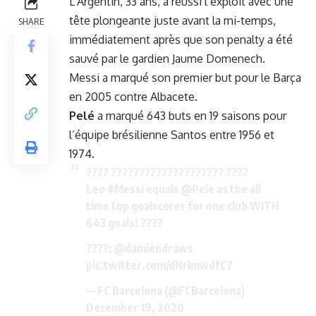
L’Argentin, 33 ans, a réussi l’exploit avec une
tête plongeante juste avant la mi-temps,
SHARE
immédiatement après que son penalty a été
sauvé par le gardien Jaume Domenech.
Messi a marqué son premier but pour le Barça
en 2005 contre Albacete.
Pelé
a marqué 643 buts en 19 saisons pour
l’équipe brésilienne Santos entre 1956 et
1974.
???? ???????????????????? ????
Leo
#Messi
equals
@Pele
as the all
time top goalscorer for one club WITH
643 goals! ????
????:
@damiendraws
pic.twitter.com/dNrlmwdfC7
— FC Barcelona (@FCBarcelona)
December 19, 2020