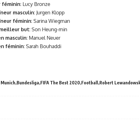
r féminin
: Lucy Bronze
îneur masculin
: Jurgen Klopp
îneur féminin
: Sarina Wiegman
 meilleur but
: Son Heung-min
en masculin
: Manuel Neuer
en féminin
: Sarah Bouhaddi
 Munich
Bundesliga
FIFA The Best 2020
Football
Robert Lewandowsk