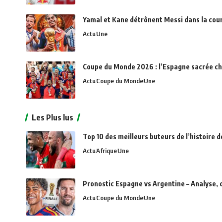
Yamal et Kane détrônent Messi dans la cou
Actu
Une
Coupe du Monde 2026 : l’Espagne sacrée c
Actu
Coupe du Monde
Une
Les Plus lus
Top 10 des meilleurs buteurs de l’histoire d
Actu
Afrique
Une
Pronostic Espagne vs Argentine – Analyse, 
Actu
Coupe du Monde
Une