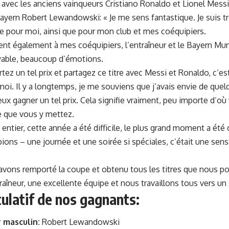
vec les anciens vainqueurs Cristiano Ronaldo et Lionel Messi 
ayern Robert Lewandowski: « Je me sens fantastique. Je suis trè
ée pour moi, ainsi que pour mon club et mes coéquipiers.
ient également à mes coéquipiers, l’entraîneur et le Bayern Mu
yable, beaucoup d’émotions.
tez un tel prix et partagez ce titre avec Messi et Ronaldo, c’est
oi. Il y a longtemps, je me souviens que j’avais envie de qu
ux gagner un tel prix. Cela signifie vraiment, peu importe d’où
e que vous y mettez.
entier, cette année a été difficile, le plus grand moment a été d
ons – une journée et une soirée si spéciales, c’était une sensa
 avons remporté la coupe et obtenu tous les titres que nous 
raîneur, une excellente équipe et nous travaillons tous vers un 
tulatif de nos gagnants:
 masculin:
Robert Lewandowski