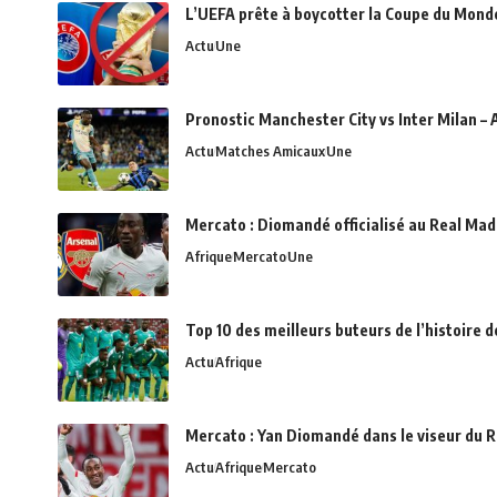
L’UEFA prête à boycotter la Coupe du Monde 
Actu
Une
Pronostic Manchester City vs Inter Milan – 
Actu
Matches Amicaux
Une
Mercato : Diomandé officialisé au Real Madr
Afrique
Mercato
Une
Top 10 des meilleurs buteurs de l’histoire 
Actu
Afrique
Mercato : Yan Diomandé dans le viseur du R
Actu
Afrique
Mercato