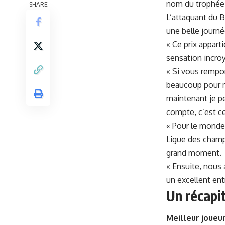
nom du trophée a
SHARE
L’attaquant du B
une belle journ
« Ce prix appart
sensation incro
« Si vous rempor
beaucoup pour m
maintenant je pe
compte, c’est c
« Pour le monde 
Ligue des champi
grand moment.
« Ensuite, nous
un excellent ent
Un récapi
Meilleur joueur