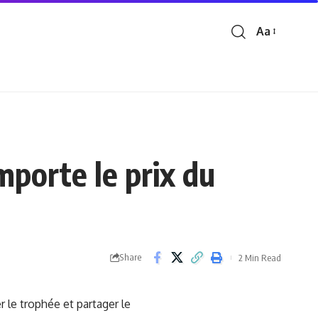
Aa
Font
Resizer
porte le prix du
Share
2 Min Read
r le trophée et partager le