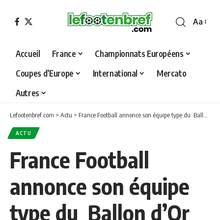
Aa
Font
Resizer
Accueil
France
Championnats Européens
Coupes d’Europe
International
Mercato
Autres
Lefootenbref.com
>
Actu
>
France Football annonce son équipe type du Ballon d’Or
ACTU
France Football
annonce son équipe
type du Ballon d’Or