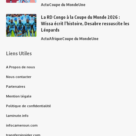
Actu
Coupe du Monde
Une
La RD Congo à la Coupe du Monde 2026 :
Wissa écrit l’histoire, Desabre ressuscite les
Léopards
Actu
Afrique
Coupe du Monde
Une
Liens Utiles
A Propos de nous
Nous contacter
Partenaires
Mention légale
Politique de confidentialité
laminute.info
infocameroun.com
transfersinsider.com