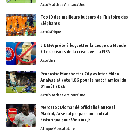
Actu
Matches Amicaux
Une
Top 10 des meilleurs buteurs de l’histoire des
Éléphants
Actu
Afrique
L’UEFA prête à boycotter la Coupe du Monde
? Les raisons de la crise avec la FIFA
Actu
Une
Pronostic Manchester City vs Inter Milan –
Analyse et cote 1,86 pour le match amical du
01 août 2026
Actu
Matches Amicaux
Une
Mercato : Diomandé officialisé au Real
Madrid, Arsenal prépare un contrat
historique pour Vinicius Jr
Afrique
Mercato
Une