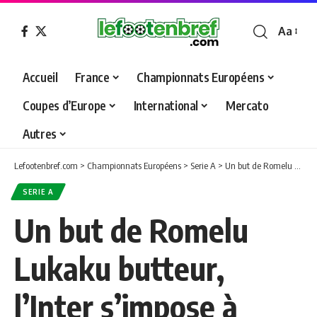
Aa
Font
Resizer
Accueil
France
Championnats Européens
Coupes d’Europe
International
Mercato
Autres
Lefootenbref.com
>
Championnats Européens
>
Serie A
>
Un but de Romelu Lukaku butteur, l’Inter s’impose à Cagliari
SERIE A
Un but de Romelu
Lukaku butteur,
l’Inter s’impose à