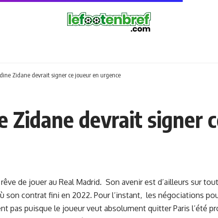
dine Zidane devrait signer ce joueur en urgence
e Zidane devrait signer 
rêve de jouer au Real Madrid. Son avenir est d’ailleurs sur tout
 son contrat fini en 2022. Pour l’instant, les négociations pou
nt pas puisque le joueur veut absolument quitter Paris l’été pr