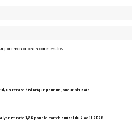
teur pour mon prochain commentaire.
d, un record historique pour un joueur africain
alyse et cote 1,86 pour le match amical du 7 août 2026