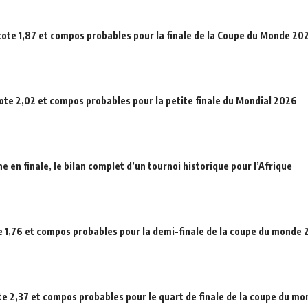
cote 1,87 et compos probables pour la finale de la Coupe du Monde 20
cote 2,02 et compos probables pour la petite finale du Mondial 2026
en finale, le bilan complet d’un tournoi historique pour l’Afrique
e 1,76 et compos probables pour la demi-finale de la coupe du monde
ote 2,37 et compos probables pour le quart de finale de la coupe du m