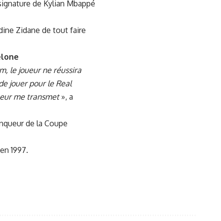
 signature de Kylian Mbappé
edine Zidane de tout faire
elone
m, le joueur ne réussira
de jouer pour le Real
oueur me transmet
», a
ainqueur de la Coupe
en 1997.