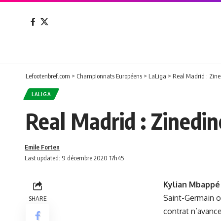
Lefootenbref.com
>
Championnats Européens
>
LaLiga
>
Real Madrid : Zine
LALIGA
Real Madrid : Zinedin
Emile Forten
Last updated: 9 décembre 2020 17h45
Kylian Mbappé
Saint-Germain où
SHARE
contrat n’avance