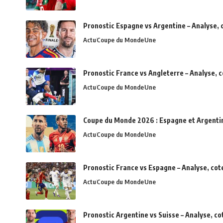
Pronostic Espagne vs Argentine – Analyse, 
Actu
Coupe du Monde
Une
Pronostic France vs Angleterre – Analyse, 
Actu
Coupe du Monde
Une
Coupe du Monde 2026 : Espagne et Argentine 
Actu
Coupe du Monde
Une
Pronostic France vs Espagne – Analyse, cot
Actu
Coupe du Monde
Une
Pronostic Argentine vs Suisse – Analyse, c