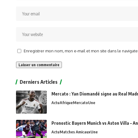
Enregistrer mon nom, mon e-mail et mon site dans le naviga
Alternative:
Derniers Articles
Mercato : Yan Diomandé signe au Real Madri
Actu
Afrique
Mercato
Une
Pronostic Bayern Munich vs Aston Villa – An
Actu
Matches Amicaux
Une