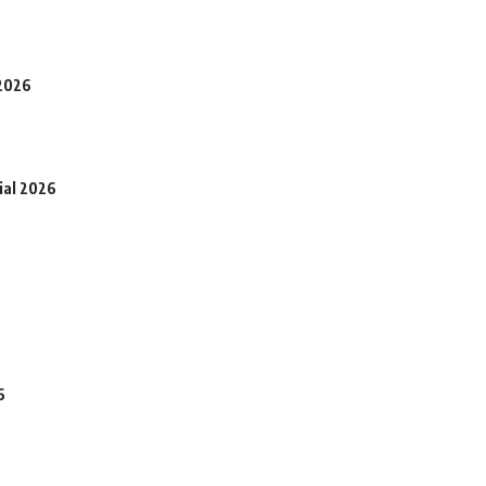
 2026
ial 2026
6