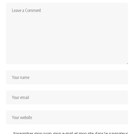
Enregistrer mon nom, mon e-mail et mon site dans le navigateur