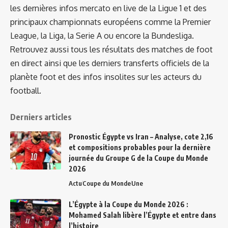
les dernières infos mercato en live de la Ligue 1 et des
principaux championnats européens comme la Premier
League, la Liga, la Serie A ou encore la Bundesliga.
Retrouvez aussi tous les résultats des matches de foot
en direct ainsi que les derniers transferts officiels de la
planète foot et des infos insolites sur les acteurs du
football.
Derniers articles
Pronostic Égypte vs Iran – Analyse, cote 2,16
et compositions probables pour la dernière
journée du Groupe G de la Coupe du Monde
2026
Actu
Coupe du Monde
Une
L’Égypte à la Coupe du Monde 2026 :
Mohamed Salah libère l’Égypte et entre dans
l’histoire