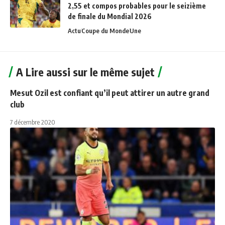
2,55 et compos probables pour le seizième
de finale du Mondial 2026
Actu
Coupe du Monde
Une
A Lire aussi sur le même sujet
Mesut Ozil est confiant qu’il peut attirer un autre grand
club
7 décembre 2020