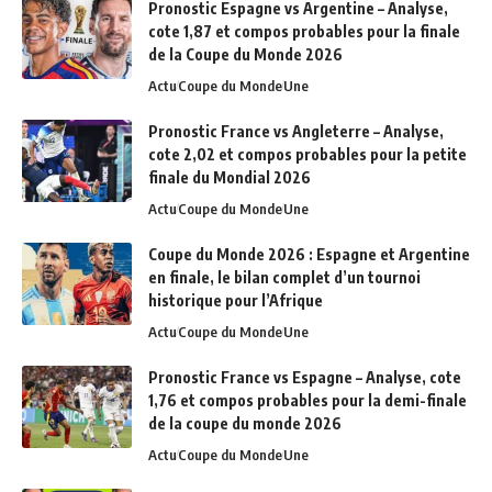
Pronostic Espagne vs Argentine – Analyse,
cote 1,87 et compos probables pour la finale
de la Coupe du Monde 2026
Actu
Coupe du Monde
Une
Pronostic France vs Angleterre – Analyse,
cote 2,02 et compos probables pour la petite
finale du Mondial 2026
Actu
Coupe du Monde
Une
Coupe du Monde 2026 : Espagne et Argentine
en finale, le bilan complet d’un tournoi
historique pour l’Afrique
Actu
Coupe du Monde
Une
Pronostic France vs Espagne – Analyse, cote
1,76 et compos probables pour la demi-finale
de la coupe du monde 2026
Actu
Coupe du Monde
Une