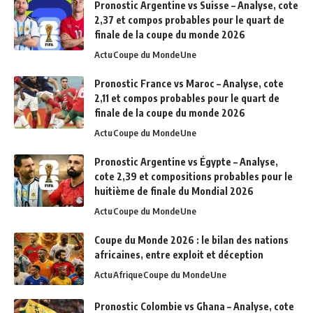
Pronostic Argentine vs Suisse – Analyse, cote
2,37 et compos probables pour le quart de
finale de la coupe du monde 2026
Actu
Coupe du Monde
Une
Pronostic France vs Maroc – Analyse, cote
2,11 et compos probables pour le quart de
finale de la coupe du monde 2026
Actu
Coupe du Monde
Une
Pronostic Argentine vs Égypte – Analyse,
cote 2,39 et compositions probables pour le
huitième de finale du Mondial 2026
Actu
Coupe du Monde
Une
Coupe du Monde 2026 : le bilan des nations
africaines, entre exploit et déception
Actu
Afrique
Coupe du Monde
Une
Pronostic Colombie vs Ghana – Analyse, cote