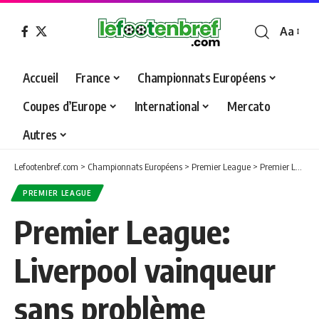
Aa
Font
Resizer
Accueil
France
Championnats Européens
Coupes d’Europe
International
Mercato
Autres
Lefootenbref.com
>
Championnats Européens
>
Premier League
>
Premier League: Liverpool vainqueur sans problème
PREMIER LEAGUE
Premier League:
Liverpool vainqueur
sans problème